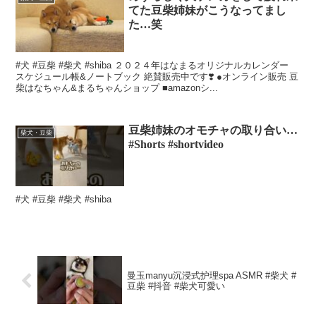
てた豆柴姉妹がこうなってまし
た…笑
#犬 #豆柴 #柴犬 #shiba ２０２４年はなまるオリジナルカレンダー
スケジュール帳&ノートブック 絶賛販売中です❣️ ●オンライン販売 豆
柴はなちゃん&まるちゃんショップ ■amazonシ...
豆柴姉妹のオモチャの取り合い…
柴犬・豆柴
#Shorts #shortvideo
#犬 #豆柴 #柴犬 #shiba
曼玉manyu沉浸式护理spa ASMR #柴犬 #
豆柴 #抖音 #柴犬可愛い