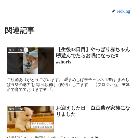
redking
関連記事
【生後33日目】やっぱり赤ちゃん
柴犬・豆柴
🤣遊んでたらお眠になった❣️
#shorts
ご視聴ありがとうございます。 🌈まめしば亭チャンネル💖は まめし
ば豆柴の魅力を 毎日お届け（配信）してます。 【ブログvlog】 💗30
名で育てております💗 「...
お迎えした日 白豆柴が家族にな
柴犬・豆柴
りました