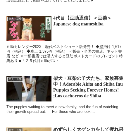
成長記録として動画を上げて行くことにしました🌟
4代目【豆助通信】＜豆柴＞
柴犬・豆柴
Japanese dog mameshiba
豆助カレンダー2023 歴代ベストショット版発売！ ◆壁掛け 1,617
円（税込） ◆卓上 1,375円（税込） ＜販売＞全国の書店、ネット書
店 など ※⼀部書店では購⼊すると⾖助ポストカードのプレゼント特
典あり ■「２５代⽬⾖助ポスト...
柴犬・豆柴の子犬たち、家族募集
柴犬・豆柴
中！Adorable Akita and Shiba Inu
Puppies Seeking Forever Homes!
¡Los cachorros de Shiba
The puppies waiting to meet a new family, and the fun of watching
their growth spread out. ᅠ For those who are looki...
めずらしく大ゲンカをして疲れ果
柴犬・豆柴