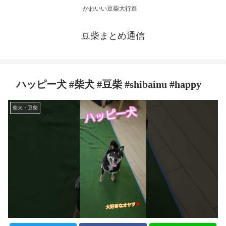
かわいい豆柴大行進
豆柴まとめ通信
ハッピー犬 #柴犬 #豆柴 #shibainu #happy
柴犬・豆柴