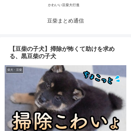
かわいい豆柴大行進
豆柴まとめ通信
【豆柴の子犬】掃除が怖くて助けを求め
る、黒豆柴の子犬
柴犬・豆柴