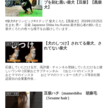
プを刻む黒い柴犬【豆柴】【黒柴
犬】
#柴犬#オリンピック#ステップ 柴犬くろた【黒柴犬】 2019年2月25日
生まれ 男♂️ 豆柴 Japanese Shiba Inu Kurota 柴犬初心者の飼い主と
柴犬くろたの色々な様子をお届けしています...
【犬のしつけ】されてる柴犬、さ
柴犬・豆柴
れてない柴犬
応援していただける方、高評価・チャンネル登録していただけると嬉
しいワン🐶 □豆柴おとサブチャンネル □おとパパのインスタ
おとママのインスタ おとママのツイッター □犬グッズ等自社製
品宣伝の企業案件依...
豆柴ハチ（mameshiba 胡麻毛
柴犬・豆柴
（Sesame hair）