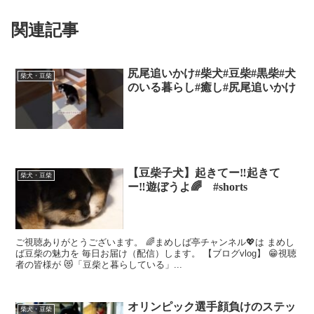
関連記事
尻尾追いかけ#柴犬#豆柴#黒柴#犬
柴犬・豆柴
のいる暮らし#癒し#尻尾追いかけ
【豆柴子犬】起きてー‼️起きて
柴犬・豆柴
ー‼️遊ぼうよ🌈 #shorts
ご視聴ありがとうございます。 🌈まめしば亭チャンネル💖は まめし
ば豆柴の魅力を 毎日お届け（配信）します。 【ブログvlog】 😁視聴
者の皆様が 😻「豆柴と暮らしている」...
オリンピック選手顔負けのステッ
柴犬・豆柴