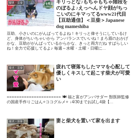
キリっとな♪もちゃもちゃ階段を
柴犬・豆柴
のぼるよ♪えっへんドヤ顔がちっ
こいのにキマってるwww21代目
【豆助通信】＜豆柴＞Japanese
dog mameshiba
豆助、小さいのにがんばってるよね！キリっと偉そうにしているけ
ど、身体がちいちゃいから アンバランスでいいね！まろ眉のおかげ
かな、豆助ががんばっているからかな、きっと両方だね すばらしい
ね！全力で応援してるよ♪ 毎週～水曜・土曜・日曜に...
疲れて寝落ちしたママを心配して
柴犬・豆柴
優しくキスして起こす柴犬が可愛
い
====================== 🍽️ 福と富がアンバサダー 獣医師監修
の国産手作りごはん⭐️ココグルメ︎⭐️ ↓4/30までお試し4袋【...
妻と柴犬を置いて家を出ます
柴犬・豆柴