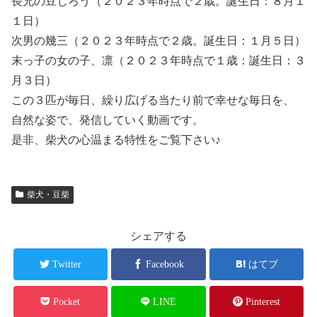
長兄の豆じろう（２０２３年時点で２歳。誕生日：８月１
１日）
次男の幾三（２０２３年時点で２歳。誕生日：１月５日）
末っ子の女の子、凛（２０２３年時点で１歳：誕生日：３
月３日）
この３匹が毎日、繰り広げる当たり前で幸せな毎日を、
自然な姿で、発信していく動画です。
是非、柴犬の心温まる特性をご覧下さい♪
柴犬・豆柴
シェアする
Twitter
Facebook
はてブ
Pocket
LINE
Pinterest