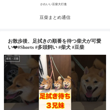
かわいい豆柴大行進
豆柴まとめ通信
お散歩後、足拭きの順番を待つ柴犬が可愛
い❤️#Shorts #多頭飼い #柴犬 #豆柴
柴犬・豆柴