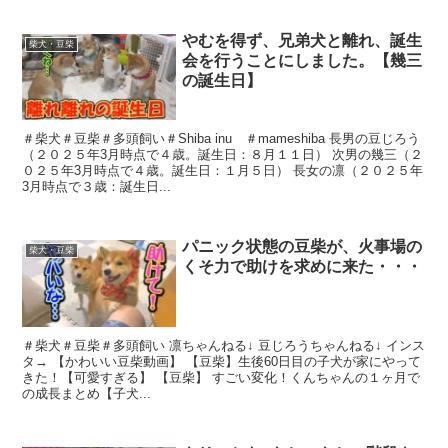
やむを得ず、兄弟犬と離れ、誕生
柴犬・豆柴
会を行うことにしました。【幾三
の誕生日】
＃柴犬＃豆柴＃多頭飼い＃Shiba inu ＃mameshiba 長男の豆じろう
（２０２５年3月時点で４歳。誕生日：８月１１日） 次男の幾三（２
０２５年3月時点で４歳。誕生日：１月５日） 長女の凛（２０２５年
3月時点で３歳：誕生日...
パニック状態の豆柴が、火事場の
柴犬・豆柴
くそ力で助けを求めに来た・・・
＃柴犬＃豆柴＃多頭飼い 凛ちゃんねる↓ 豆じろうちゃんねる↓ インス
タ→ 【かわいい豆柴動画】 【豆柴】生後60日目の子犬が家にやって
きた！【可愛すぎる】 【豆柴】 すごい変化！くんちゃんの１ヶ月で
の成長まとめ【子犬...