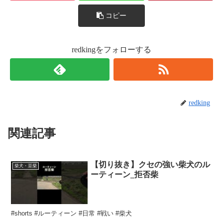
コピー
redkingをフォローする
redking
関連記事
【切り抜き】クセの強い柴犬のル
柴犬・豆柴
ーティーン_拒否柴
#shorts #ルーティーン #日常 #戦い #柴犬