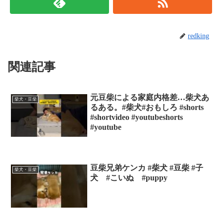
redking
関連記事
元豆柴による家庭内格差…柴犬あ
柴犬・豆柴
るある。#柴犬#おもしろ #shorts
#shortvideo #youtubeshorts
#youtube
豆柴兄弟ケンカ #柴犬 #豆柴 #子
柴犬・豆柴
犬 #こいぬ #puppy