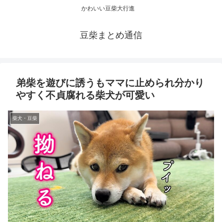
かわいい豆柴大行進
豆柴まとめ通信
弟柴を遊びに誘うもママに止められ分かり
やすく不貞腐れる柴犬が可愛い
柴犬・豆柴