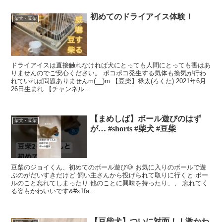
初めてのドライアイス体験！
柴犬・豆柴
ドライアイスは直接触れなければ犬にとっても人間にとっても害はあ
りませんのでご安心ください。 ポコポコ発生する気体も換気が行わ
れていれば問題ありませんm(__)m 【豆柴】禄太(ろくた) 2021年6月
26日生まれ 【チャンネル...
【まめしば】ボール遊びのはず
柴犬・豆柴
が… #shorts #柴犬 #豆柴
豆柴のジョイくん、初めてのボール遊び🐶 お気に入りのボールで遊
ぶのがだいすきだけど 飼い主さんから投げられて取りに行くと ボー
ルのこと忘れてしまったり 他のことに興味を持ったり、、 忘れてく
る姿もかわいいです&#x1fa...
【豆柴犬】ついに対面！！激かわ