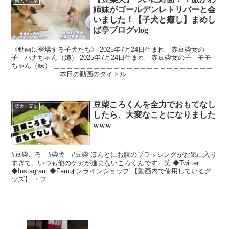
柴犬・豆柴
姉妹がゴールデンレトリバーと会
いました！【子犬と癒し】まめし
ば亭ブログvlog
《動画に登場する子犬たち》 2025年7月24日生まれ 赤豆柴女の
子 ハナちゃん（姉） 2025年7月24日生まれ 赤豆柴女の子 モモ
ちゃん（妹） ＿＿＿＿＿＿＿＿＿＿＿＿＿＿＿＿＿＿＿＿＿＿＿＿
＿＿＿＿＿＿＿ 本日の動画のタイトル...
豆柴ころくんを全力でおもてなし
柴犬・豆柴
したら、大変なことになりました
www
#豆柴ころ #柴犬 #豆柴 ほんとにお腹のブラッシングがお気に入り
すぎて、いつも他のケアが進まないころくんです。笑 ◆Twitter
◆Instagram ◆Famオンラインショップ 【動画内で使用しているグ
ッズ】 ・フ...