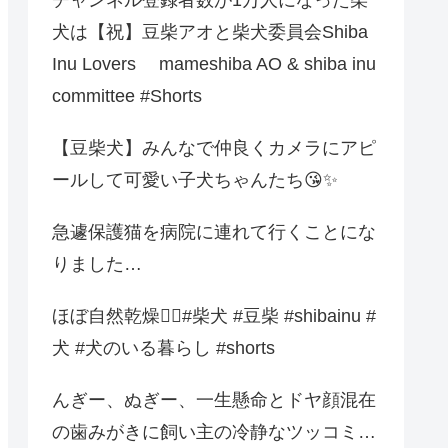
犬は【祝】豆柴アオと柴犬委員会Shiba
Inu Lovers mameshiba AO & shiba inu
committee #Shorts
【豆柴犬】みんなで仲良くカメラにアピ
ールして可愛い子犬ちゃんたち😘✨
急遽保護猫を病院に連れて行くことにな
りました…
ほぼ自然乾燥💁‍♀️#柴犬 #豆柴 #shibainu #
犬 #犬のいる暮らし #shorts
んぎー、ぬぎー、一生懸命とドヤ顔混在
の歯みがきに飼い主の冷静なツッコミ…