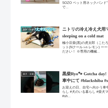
SOZO ペット用ネックバン
で...
ニトリの冷え冷え犬用マット
柴犬・豆柴
sleeping on a cold mat
極小豆柴(黒)の虎太郎（こたろ
ット(Nクール i-n レモン)
ださい！ ※専用の機械...
黒柴Ryo🐾 Gotcha
柴犬・豆柴
車中にて #blackshiba #sh
お迎えの日、自宅へ向かう車中で
らし #犬のいる暮らし #柴犬マニア
#sh...