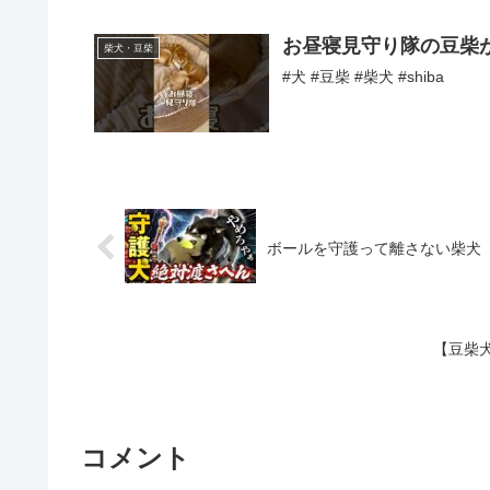
お昼寝見守り隊の豆柴がカワイイ
柴犬・豆柴
#犬 #豆柴 #柴犬 #shiba
ボールを守護って離さない柴犬
【豆柴犬
コメント