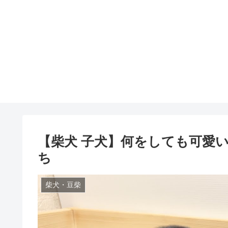
【柴犬 子犬】何をしても可愛
ち
柴犬・豆柴