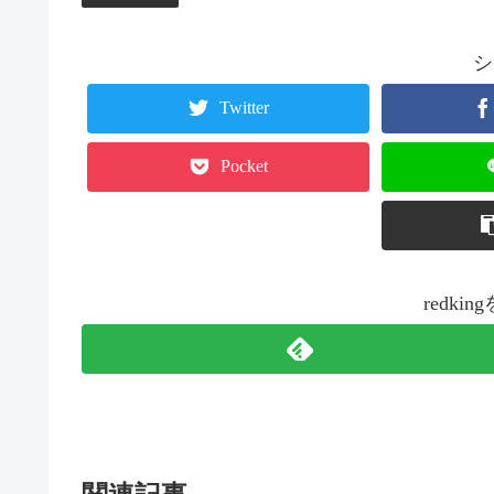
シ
Twitter
Pocket
redk