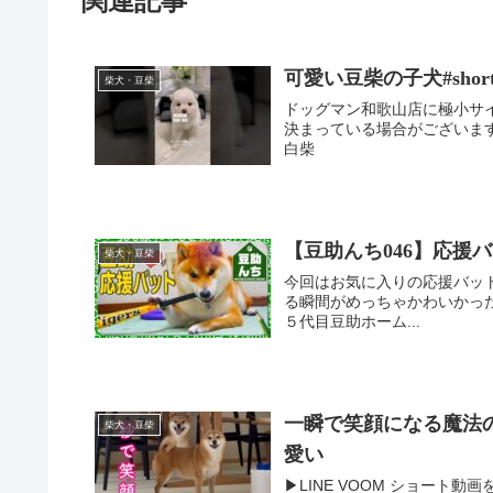
関連記事
可愛い豆柴の子犬#short
柴犬・豆柴
ドッグマン和歌山店に極小サ
決まっている場合がございます
白柴
【豆助んち046】応援
柴犬・豆柴
今回はお気に入りの応援バッ
る瞬間がめっちゃかわいかった
５代目豆助ホーム...
一瞬で笑顔になる魔法
柴犬・豆柴
愛い
▶︎LINE VOOM ショート動