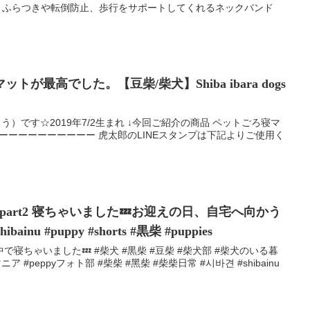
ド” ふらつきや転倒防止、歩行をサポートしてくれるネックバンド
が最高でした。【豆柴/柴犬】Shiba ibara dogs
う）です☆2019年7/2生まれ ↓今回ご紹介の商品 ペットごろ寝マ
 ーーーーーーーーーーーー 虎太郎のLINEスタンプは下記よりご使用く
 day! part2 寝ちゃいました💤お迎えの日、自宅へ向かう
ibainu #puppy #shorts #黒柴 #puppies
寝ちゃいました💤 #柴犬 #黒柴 #豆柴 #柴犬部 #柴犬のいる暮
 #peppyフォト部 #柴柴 #黑柴 #柴柴日常 #시바견 #shibainu