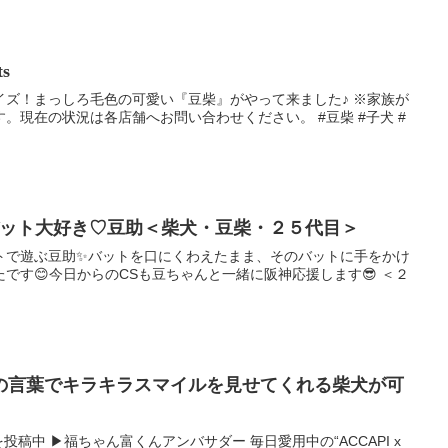
s
イズ！まっしろ毛色の可愛い『豆柴』がやって来ました♪ ※家族が
。現在の状況は各店舗へお問い合わせください。 #豆柴 #子犬 #
バット大好き♡豆助＜柴犬・豆柴・２５代目＞
トで遊ぶ豆助✨バットを口にくわえたまま、そのバットに手をかけ
です😊今日からのCSも豆ちゃんと一緒に阪神応援します😎 ＜２
の言葉でキラキラスマイルを見せてくれる柴犬が可
画を投稿中 ▶︎福ちゃん富くんアンバサダー 毎日愛用中の“ACCAPI x