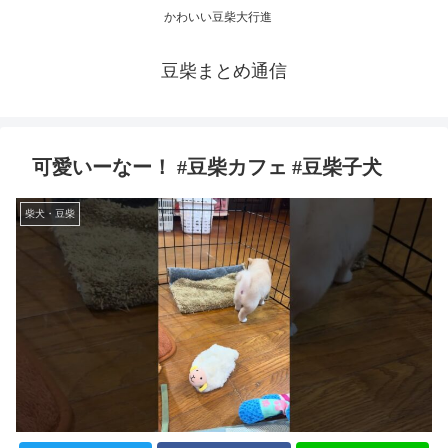
かわいい豆柴大行進
豆柴まとめ通信
可愛いーなー！ #豆柴カフェ #豆柴子犬
柴犬・豆柴