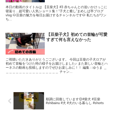
本日の動画のタイトルは 【豆柴犬】#3 赤ちゃんとの追いかけっこに
寝返り…超可愛い人気ショート集！“子犬と癒し”まめしば亭ブログ
vlog 🐶豆柴の魅力を毎日お届けするチャンネルです🐶 私たちがワン
ち...
【豆柴子犬】初めての首輪が可愛
柴犬・豆柴
すぎて何も言えなかった
ご視聴いただきありがとうごございます。 今回は豆柴の子犬ロアが
初めて首輪をつけた時の様子をお届けしました♪ また新しい首輪とハ
ーネスの動画も投稿しますのでぜひお楽しみに！！ 編集：ゆうま ＿
＿＿＿＿＿＿＿＿＿＿＿＿＿＿＿＿ チャン...
順調に回復しています😌#柴犬 #豆柴
#shibainu #犬 #犬のいる暮らし #shorts