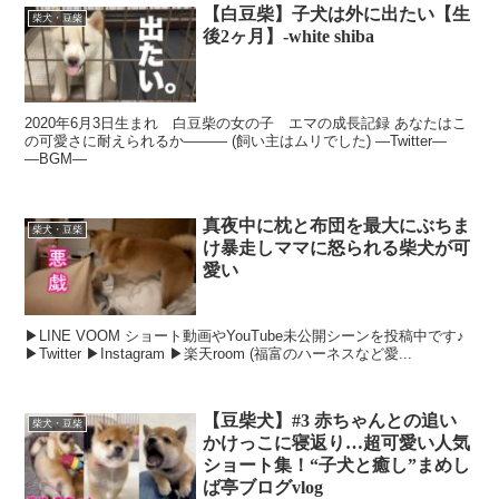
【白豆柴】子犬は外に出たい【生
柴犬・豆柴
後2ヶ月】-white shiba
2020年6月3日生まれ 白豆柴の女の子 エマの成長記録 あなたはこ
の可愛さに耐えられるか――― (飼い主はムリでした) ―Twitter―
―BGM―
真夜中に枕と布団を最大にぶちま
柴犬・豆柴
け暴走しママに怒られる柴犬が可
愛い
▶︎LINE VOOM ショート動画やYouTube未公開シーンを投稿中です♪
▶︎Twitter ▶︎Instagram ▶︎楽天room (福富のハーネスなど愛...
【豆柴犬】#3 赤ちゃんとの追い
柴犬・豆柴
かけっこに寝返り…超可愛い人気
ショート集！“子犬と癒し”まめし
ば亭ブログvlog