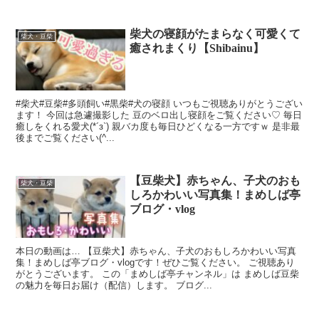
柴犬の寝顔がたまらなく可愛くて
柴犬・豆柴
癒されまくり【Shibainu】
#柴犬#豆柴#多頭飼い#黒柴#犬の寝顔 いつもご視聴ありがとうござい
ます！ 今回は急遽撮影した 豆のベロ出し寝顔をご覧ください♡ 毎日
癒しをくれる愛犬(*´з`) 親バカ度も毎日ひどくなる一方ですｗ 是非最
後までご覧ください(^...
【豆柴犬】赤ちゃん、子犬のおも
柴犬・豆柴
しろかわいい写真集！まめしば亭
ブログ・vlog
本日の動画は… 【豆柴犬】赤ちゃん、子犬のおもしろかわいい写真
集！まめしば亭ブログ・vlogです！ぜひご覧ください。 ご視聴あり
がとうございます。 この「まめしば亭チャンネル」は まめしば豆柴
の魅力を毎日お届け（配信）します。 ブログ...