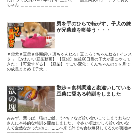
ちゃん ＿＿＿＿＿＿＿＿＿＿＿＿...
男を手のひらで転がす、子犬の妹
柴犬・豆柴
が兄柴達を嘲笑う・・・
＃柴犬＃豆柴＃多頭飼い 凛ちゃんねる↓ 豆じろうちゃんねる↓ インス
タ→ 【かわいい豆柴動画】 【豆柴】生後60日目の子犬が家にやって
きた！【可愛すぎる】 【豆柴】 すごい変化！くんちゃんの１ヶ月で
の成長まとめ【子犬...
散歩＝食料調達と勘違いしている
柴犬・豆柴
豆柴に愛ある特訓をしました
みみず、葉っぱ、猫のご飯、う○ち？など拾い食いしてしまうわらび
さんに本格的な特訓を開始しました。 小さい頃はむしろ拾い食いな
んて全然なかったのに、ここへ来て外でも食欲爆発してるのが謎🤔w
ーーーーーーーーーーーーーー...