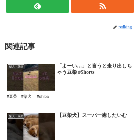
redking
関連記事
「よーい…」と言うと走り出しち
柴犬・豆柴
ゃう豆柴 #Shorts
#豆柴 #柴犬 #shiba
【豆柴犬】スーパー癒したいむ
柴犬・豆柴