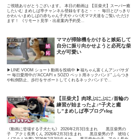
ご視聴ありがとうございます。 本日の動画は 【豆柴犬】スーパー癒
したいむ まめしば亭チャンネル登録をすると・・・ 毎日とびっきり
かわいいまめしばの赤ちゃん子犬や パパ犬ママ犬達をご覧いただけ
ます！ 《リモート見学・出産案内予約受...
ママが掃除機をかけると嫉妬して
柴犬・豆柴
自分に振り向かせようと必死な柴
犬が可愛い
▶︎LINE VOOM ショート動画を投稿中 ▶︎福ちゃん富くんアンバサダ
ー 毎日愛用中の“ACCAPI x SOZO ペット用ネックバンド” ふらつき
や転倒防止、歩行をサポートしてくれるネックバンドで...
【豆柴犬】肉球ぷにぷに♪首輪の
柴犬・豆柴
練習が始まったよ♪“子犬と癒
し”まめしば亭ブログvlog
《動画に登場する子犬たち》 2026年2月3日生まれ 黒豆柴男の
子 アクミ長男くん 2026年2月3日生まれ 黒豆柴男の子 琥珀く
ん(アクミ次男) 2026年2月3日生まれ 黒豆柴女の子 アクミ長女