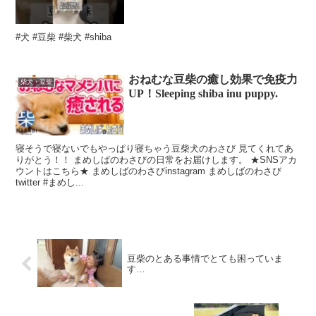
#犬 #豆柴 #柴犬 #shiba
おねむな豆柴の癒し効果で免疫力
柴犬・豆柴
UP！Sleeping shiba inu puppy.
寝そうで寝ないでもやっぱり寝ちゃう豆柴犬のわさび 見てくれてあ
りがとう！！ まめしばのわさびの日常をお届けします。 ★SNSアカ
ウントはこちら★ まめしばのわさびinstagram まめしばのわさび
twitter #まめし...
豆柴のとある事情でとても困っていま
す…