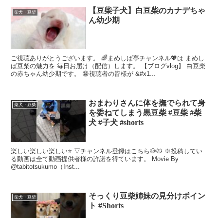
【豆柴子犬】白豆柴のカナデちゃ
柴犬・豆柴
ん幼少期
ご視聴ありがとうございます。 🌈まめしば亭チャンネル💖は まめし
ば豆柴の魅力を 毎日お届け（配信）します。 【ブログvlog】 白豆柴
の赤ちゃん幼少期です。 😁視聴者の皆様が &#x1...
おまわりさんに体を撫でられて身
柴犬・豆柴
を委ねてしまう黒豆柴 #豆柴 #柴
犬 #子犬 #shorts
楽しい楽しい楽しい⭐️ ▽チャンネル登録はこちら🐶🐱 ※投稿してい
る動画は全て動画提供者様の許諾を得ています。 Movie By
@tabitotsukumo（Inst...
そっくり豆柴姉妹の見分けポイン
柴犬・豆柴
ト #Shorts