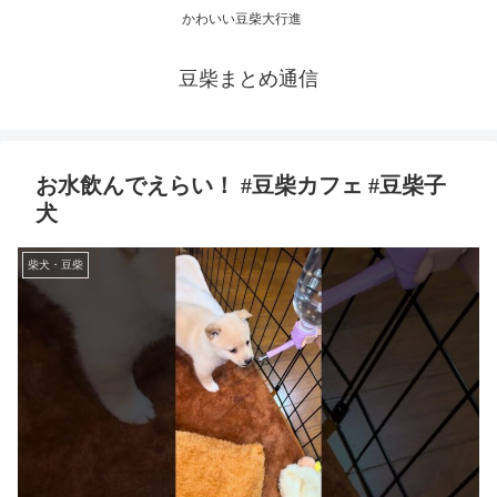
かわいい豆柴大行進
豆柴まとめ通信
お水飲んでえらい！ #豆柴カフェ #豆柴子
犬
柴犬・豆柴