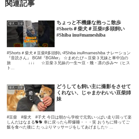
関連記事
ちょっと不機嫌な抱っこ散歩
柴犬・豆柴
#Shorts＃柴犬＃豆柴#多頭飼い
#Shiba inu#mameshiba
#Shorts＃柴犬＃豆柴#多頭飼い#Shiba inu#mameshiba ナレーション
『音読さん』 BGM『BGMer』 ☆まめたび～豆柴３兄妹と車中泊の
旅 ↓↓↓ ☆豆柴３兄妹の一生〜豆・幾・凛の歩み〜（ヒス
ト...
どうしても飼い主に撮影をさせて
柴犬・豆柴
くれない、じゃまかわいい豆柴姉
妹
#豆柴 #柴犬 #子犬 今日は朝から学校で元気いっぱい走り回って楽
しんだはなまる🐕🐕 車に戻ったら即爆睡・・・笑 おうちに帰ってご
飯を食べた後に たっぷりマッサージをしてあげました✨ ...