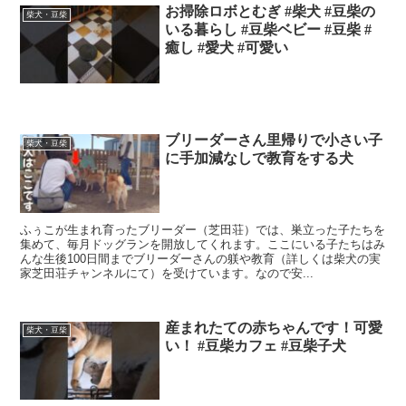
お掃除ロボとむぎ #柴犬 #豆柴の
柴犬・豆柴
いる暮らし #豆柴ベビー #豆柴 #
癒し #愛犬 #可愛い
ブリーダーさん里帰りで小さい子
柴犬・豆柴
に手加減なしで教育をする犬
ふぅこが生まれ育ったブリーダー（芝田荘）では、巣立った子たちを
集めて、毎月ドッグランを開放してくれます。ここにいる子たちはみ
んな生後100日間までブリーダーさんの躾や教育（詳しくは柴犬の実
家芝田荘チャンネルにて）を受けています。なので安...
産まれたての赤ちゃんです！可愛
柴犬・豆柴
い！ #豆柴カフェ #豆柴子犬