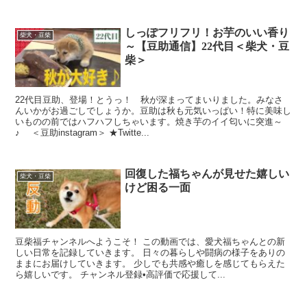
しっぽフリフリ！お芋のいい香り
柴犬・豆柴
～【豆助通信】22代目＜柴犬・豆
柴＞
22代目豆助、登場！とうっ！ 秋が深まってまいりました。みなさ
んいかがお過ごしでしょうか。豆助は秋も元気いっぱい！特に美味し
いものの前ではハフハフしちゃいます。焼き芋のイイ匂いに突進～
♪ ＜⾖助instagram＞ ★Twitte...
回復した福ちゃんが見せた嬉しい
柴犬・豆柴
けど困る一面
豆柴福チャンネルへようこそ！ この動画では、愛犬福ちゃんとの新
しい日常を記録していきます。 日々の暮らしや闘病の様子をありの
ままにお届けしていきます。 少しでも共感や癒しを感じてもらえた
ら嬉しいです。 チャンネル登録•高評価で応援して...