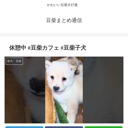
かわいい豆柴大行進
豆柴まとめ通信
休憩中 #豆柴カフェ #豆柴子犬
柴犬・豆柴