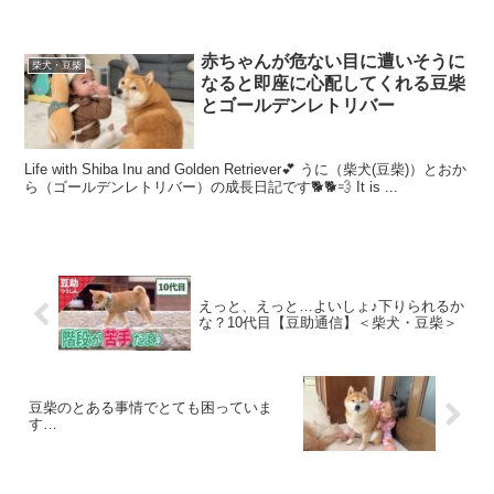
赤ちゃんが危ない目に遭いそうに
柴犬・豆柴
なると即座に心配してくれる豆柴
とゴールデンレトリバー
Life with Shiba Inu and Golden Retriever💕 うに（柴犬(豆柴)）とおか
ら（ゴールデンレトリバー）の成長日記です🐕🐕💨 It is ...
えっと、えっと…よいしょ♪下りられるか
な？10代目【豆助通信】＜柴犬・豆柴＞
豆柴のとある事情でとても困っていま
す…