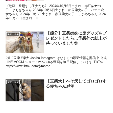
《動画に登場する子犬たち》 2024年10月6日生まれ 赤豆柴女の
子 よもぎちゃん 2024年10月6日生まれ 赤豆柴女の子 ハナコ次
女ちゃん 2024年10月6日生まれ 赤豆柴女の子 こまめちゃん 2024
年10月22日生まれ 白...
【節分】豆柴姉妹に鬼グッズをプ
柴犬・豆柴
レゼントしたら…予想外の結末が
待っていました笑
#犬 #豆柴 #柴犬 #shiba Instagram はなまるの最新情報を配信中 公式
LINE VOOM ショートver.のゆる動画を毎日配信しています TikTok
https:/www.tiktok.com@mame...
【豆柴犬】へそ天してゴロゴロす
柴犬・豆柴
る赤ちゃん👶🩷