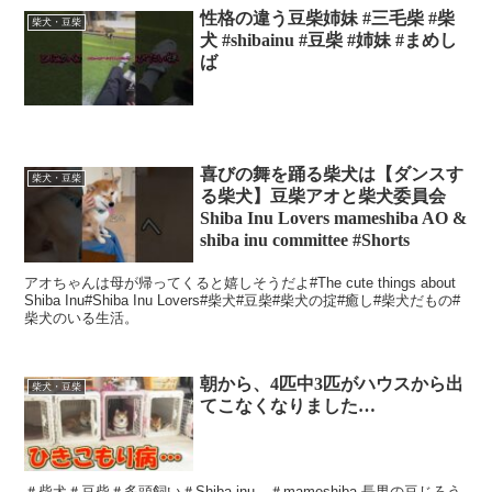
性格の違う豆柴姉妹 #三毛柴 #柴
柴犬・豆柴
犬 #shibainu #豆柴 #姉妹 #まめし
ば
喜びの舞を踊る柴犬は【ダンスす
柴犬・豆柴
る柴犬】豆柴アオと柴犬委員会
Shiba Inu Lovers mameshiba AO &
shiba inu committee #Shorts
アオちゃんは母が帰ってくると嬉しそうだよ#The cute things about
Shiba Inu#Shiba Inu Lovers#柴犬#豆柴#柴犬の掟#癒し#柴犬だもの#
柴犬のいる生活。
朝から、4匹中3匹がハウスから出
柴犬・豆柴
てこなくなりました…
＃柴犬＃豆柴＃多頭飼い＃Shiba inu ＃mameshiba 長男の豆じろう