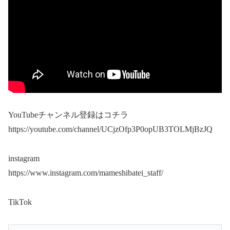
YouTubeチャンネル登録はコチラ
https://youtube.com/channel/UCjzOfp3P0opUB3TOLMjBzJQ
instagram
https://www.instagram.com/mameshibatei_staff/
TikTok