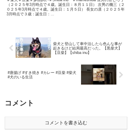
（２０２５年3月時点で４歳。誕生日：８月１１日） 次男の幾三（２
０２５年3月時点で４歳。誕生日：１月５日） 長女の凛（２０２５年
3月時点で３歳：誕生日：...
柴犬と登山して車中泊したら色んな事が
起きるけど結局最高だった。【黒柴犬】
【豆柴】【shiba inu】
#唐揚げ #すき焼き #カレー #豆柴 #柴犬
#犬のいる生活
コメント
コメントを書き込む