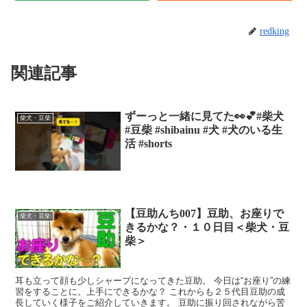
redking
関連記事
ずーっと一緒に見てた👀💕#柴犬
柴犬・豆柴
#豆柴 #shibainu #犬 #犬のいる生
活 #shorts
【豆助んち007】豆助、お座りで
柴犬・豆柴
きるかな？・１０日目＜柴犬・豆
柴＞
耳も立って顔も少しシャープになってきた豆助。 今日は“お座り”の練
習をすることに。上手にできるかな？ これからも２５代目豆助の成
長していく様子をご紹介していきます。 豆助に振り回されながら苦