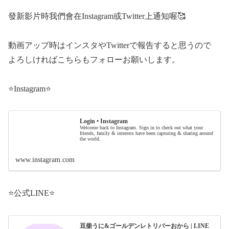
發新影片時我們會在Instagram或Twitter上通知喔🥰
動画アップ時はインスタやTwitterで報告すると思うので
よろしければこちらもフォローお願いします。
⭐️Instagram⭐️
Login • Instagram
Welcome back to Instagram. Sign in to check out what your
friends, family & interests have been capturing & sharing around
the world.
www.instagram.com
⭐️公式LINE⭐️
豆柴うに&ゴールデンレトリバーおから | LINE