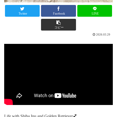
Twitter
Facebook
LINE
コピー
2026.03.29
Life with Shiba Inu and Golden Retriever💕