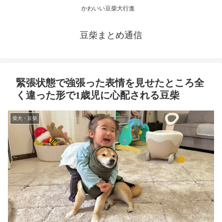
かわいい豆柴大行進
豆柴まとめ通信
緊張状態で強張った表情を見せたところ全
く違った形で1歳児に心配される豆柴
柴犬・豆柴