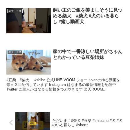
飼い主のご飯を羨ましそうに見つ
柴犬・豆柴
める柴犬 #柴犬 #犬のいる暮ら
し #癒し動画犬
家の中で一番涼しい場所がちゃん
柴犬・豆柴
とわかっている豆柴姉妹
#豆柴 #柴犬 #shiba 公式LINE VOOM ショートver.のゆる動画を
毎日２回配信しています Instagram はなまるの最新情報を配信中
Twitter ご主人がはなまる情報をつぶやきます 楽天ROOM...
ただいま！#柴犬 #豆柴 #shibainu #犬 #犬
のいる暮らし #shorts