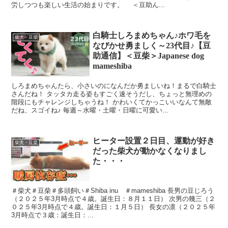
労しつつも楽しい生活の始まりです。 ＜豆助ん...
白騎士しろまめちゃん♪ホワ毛を
柴犬・豆柴
なびかせ勇ましく～23代目♪【豆
助通信】＜豆柴＞Japanese dog
mameshiba
しろまめちゃんたら、小さいのになんだか勇ましいね！まるで白騎士
さんだね！ タッタカ走る姿もすごく速そうだし、ちょっと無理めの
階段にもチャレンジしちゃうね！ かわいくてかっこいいなんて無敵
だね、スゴイね♪ 毎週～水曜・土曜・日曜に可愛い...
ヒーター設置２日目、運動が好き
柴犬・豆柴
だった柴犬が動かなくなりまし
た・・・
＃柴犬＃豆柴＃多頭飼い＃Shiba inu ＃mameshiba 長男の豆じろう
（２０２５年3月時点で４歳。誕生日：８月１１日） 次男の幾三（２
０２５年3月時点で４歳。誕生日：１月５日） 長女の凛（２０２５年
3月時点で３歳：誕生日：...