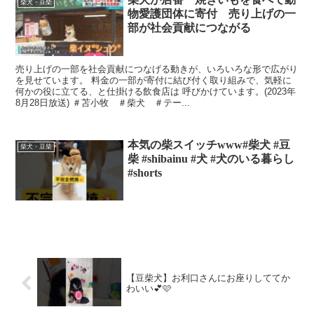
柴犬・豆柴
物愛護団体に寄付 売り上げの一
部が社会貢献につながる
売り上げの一部を社会貢献につなげる動きが、いろいろな形で広がり
を見せています。 料金の一部が寄付に結び付く取り組みで、気軽に
何かの役に立てる、と仕掛ける飲食店は 呼びかけています。(2023年
8月28日放送) ＃苫小牧 ＃柴犬 ＃テー...
本気の柴スイッチwww#柴犬 #豆
柴犬・豆柴
柴 #shibainu #犬 #犬のいる暮らし
#shorts
【豆柴犬】お利口さんにお座りしててか
わいい💕🩷