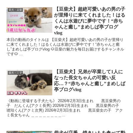
【豆柴犬】超絶可愛いあの男の子
柴犬・豆柴
が里帰りに来てくれました！はる
くんは水遊びに夢中です！“赤ち
ゃんと癒し”まめしば亭ブログ
vlog
本日の動画のタイトルは 【豆柴犬】超絶可愛いあの男の子が里帰り
に来てくれました！はるくんは水遊びに夢中です！“赤ちゃんと癒
し”まめしば亭ブログvlog 🐶豆柴の魅力を毎日お届けするチャンネル
です🐶 ...
【豆柴犬】兄弟が卒業して1人に
柴犬・豆柴
なった長女ちゃんの可愛い反
応…？“赤ちゃんと癒し”まめしば
亭ブログvlog
《動画に登場する子犬たち》 2026年2月3日生まれ 黒豆柴男の
子 だんくん(アクミ長男) 2026年2月3日生まれ 黒豆柴男の子
琥珀くん(アクミ次男) 2026年2月3日生まれ 黒豆柴女の子 アク
ミ長女ちゃん ＿＿＿＿＿＿＿＿...
柴犬が店番 焼きいもを食べて動