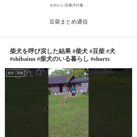
かわいい豆柴大行進
豆柴まとめ通信
柴犬を呼び戻した結果 #柴犬 #豆柴 #犬
#shibainu #柴犬のいる暮らし #shorts
柴犬・豆柴