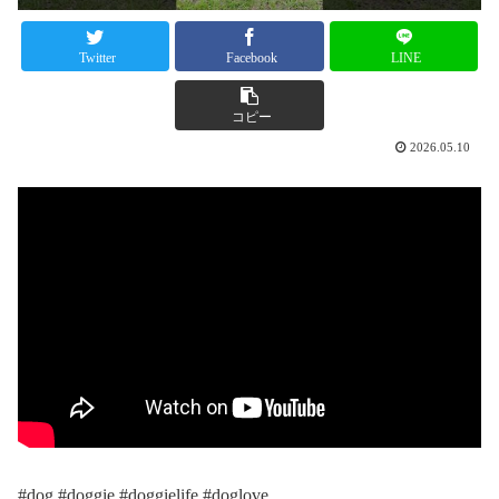
Twitter
Facebook
LINE
コピー
2026.05.10
#dog #doggie #doggielife #doglove