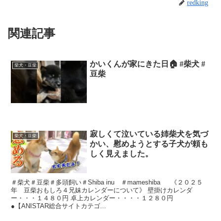
redking
関連記事
かいくんが家にきた日🏠 #柴犬 #
柴犬・豆柴
豆柴
寂しくて泣いている姉柴犬を気づ
柴犬・豆柴
かい、慰めようとする子犬が頼も
しく見えました。
＃柴犬＃豆柴＃多頭飼い＃Shiba inu ＃mameshiba 《２０２５
年 豆柴おもしろ４兄妹カレンダーについて》 壁掛けカレンダ
ー・・・１４８０円 卓上カレンダー・・・・１２８０円
●【ANISTAR総合サイトカテゴ...