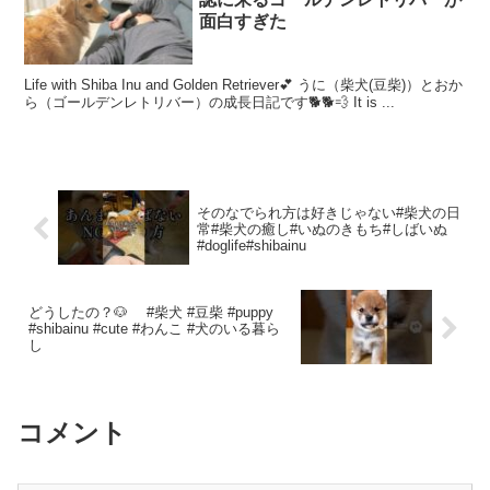
面白すぎた
Life with Shiba Inu and Golden Retriever💕 うに（柴犬(豆柴)）とおか
ら（ゴールデンレトリバー）の成長日記です🐕🐕💨 It is ...
そのなでられ方は好きじゃない#柴犬の日
常#柴犬の癒し#いぬのきもち#しばいぬ
#doglife#shibainu
どうしたの？🐶 #柴犬 #豆柴 #puppy
#shibainu #cute #わんこ #犬のいる暮ら
し
コメント