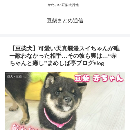
かわいい豆柴大行進
豆柴まとめ通信
【豆柴犬】可愛い天真爛漫スイちゃんが唯
一敵わなかった相手…その彼も実は…“赤
ちゃんと癒し”まめしば亭ブログvlog
柴犬・豆柴