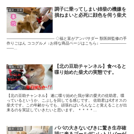
調子に乗ってしまい姉柴の機嫌を
柴犬・豆柴
損ねまいと必死に顔色を伺う柴犬
---------------------------------------- ◇福と富がアンバサダー 獣医師監修の手
作りごはん ココグルメ ↓お得な商品ページはこちら↓ ----------------------
------...
【北の豆助チャンネル】食べると
柴犬・豆柴
喋り始めた柴犬の実態です。
【北の豆助チャンネル】 遂に喋り始めた我が家の愛犬の佐助君。喋
っているというか、こぶしを回してる感じです。 佐助君は4才オスの
柴犬です。この年齢からでも、頑張ればいろんなこと覚えることが出
来るのを実証していきたいと思います。 ＊＊＊＊...
パパの大きないびきに驚き生存確
柴犬・豆柴
認に来るゴールデンレトリバーが