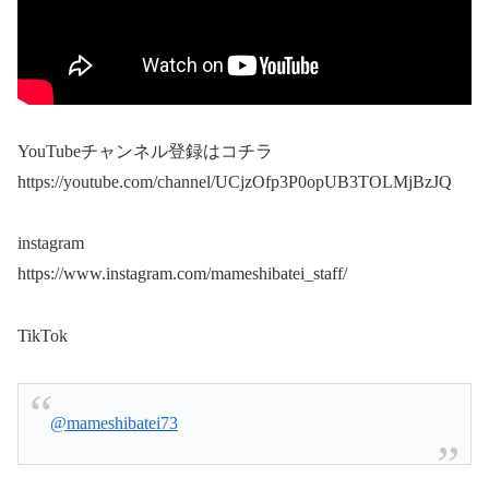
YouTubeチャンネル登録はコチラ
https://youtube.com/channel/UCjzOfp3P0opUB3TOLMjBzJQ
instagram
https://www.instagram.com/mameshibatei_staff/
TikTok
@mameshibatei73