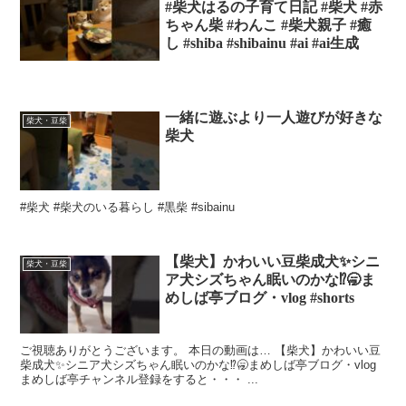
#柴犬はるの子育て日記 #柴犬 #赤
ちゃん柴 #わんこ #柴犬親子 #癒
し #shiba #shibainu #ai #ai生成
一緒に遊ぶより一人遊びが好きな
柴犬・豆柴
柴犬
#柴犬 #柴犬のいる暮らし #黒柴 #sibainu
【柴犬】かわいい豆柴成犬✨シニ
柴犬・豆柴
ア犬シズちゃん眠いのかな⁉️🥱ま
めしば亭ブログ・vlog #shorts
ご視聴ありがとうございます。 本日の動画は… 【柴犬】かわいい豆
柴成犬✨シニア犬シズちゃん眠いのかな⁉️🥱まめしば亭ブログ・vlog
まめしば亭チャンネル登録をすると・・・ ...