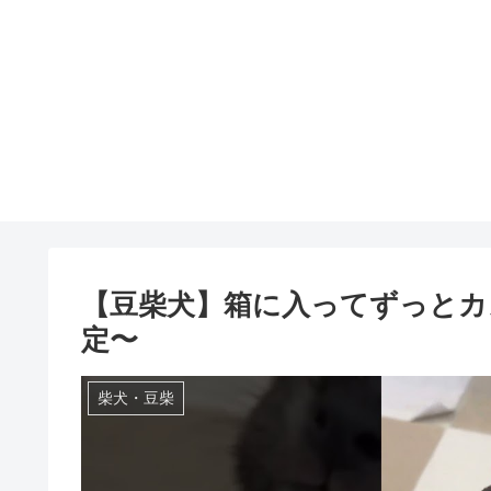
【豆柴犬】箱に入ってずっとカメ
定〜
柴犬・豆柴