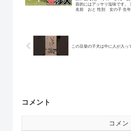
容的にはアッサリ塩味です。
名前 おと 性別 女の子 生年月日 
この豆柴の子犬は中に人が入っている⁉
コメント
コメン