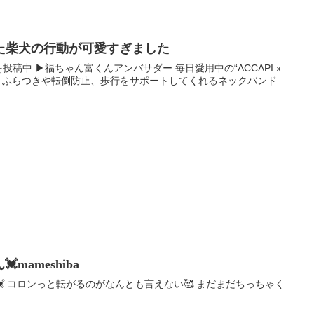
た柴犬の行動が可愛すぎました
画を投稿中 ▶︎福ちゃん富くんアンバサダー 毎日愛用中の“ACCAPI x
ド” ふらつきや転倒防止、歩行をサポートしてくれるネックバンド
mameshiba
 コロンっと転がるのがなんとも言えない🥰 まだまだちっちゃく