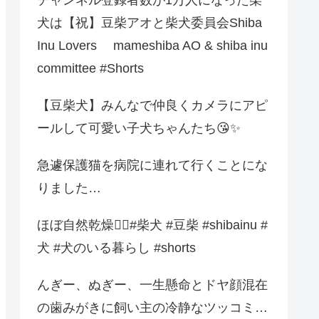
犬は【祝】豆柴アオと柴犬委員会Shiba
Inu Lovers mameshiba AO & shiba inu
committee #Shorts
【豆柴犬】みんなで仲良くカメラにアピ
ールして可愛い子犬ちゃんたち😘✨
急遽保護猫を病院に連れて行くことにな
りました…
ほぼ自然乾燥💁‍♀️#柴犬 #豆柴 #shibainu #
犬 #犬のいる暮らし #shorts
んぎー、ぬぎー、一生懸命とドヤ顔混在
の歯みがきに飼い主の冷静なツッコミ…