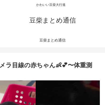
かわいい豆柴大行進
豆柴まとめ通信
豆柴まとめ通信
ラ目線の赤ちゃん👶💕〜体重測