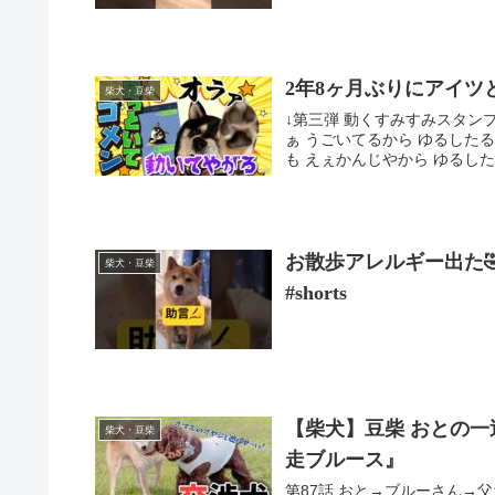
2年8ヶ月ぶりにアイツ
柴犬・豆柴
↓第三弾 動くすみすみスタンプ
ぁ うごいてるから ゆるしたる
も えぇかんじやから ゆるしたるけ
お散歩アレルギー出た🤣#柴
柴犬・豆柴
#shorts
【柴犬】豆柴 おとの一
柴犬・豆柴
走ブルース』
第87話 おと→ブルーさん→