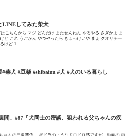
とLINEしてみた柴犬
はこちらから マジ どんだけ またせんねん やるやる さぎかよ ま
けど これ うごかん やつやったら きょっけいや まぁ クオリチー
ど 1...
犬 #豆柴 #shibainu #犬 #犬のいる暮らし
週間。#87『犬同士の密談、狙われる父ちゃんの疾
父ちゃんの三角関係。 昼ドラのようなドロドロ感ですが、動画の 内