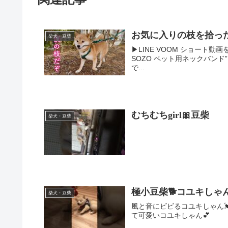
お気に入りの枝を拾っ
柴犬・豆柴
▶︎LINE VOOM ショート動
SOZO ペット用ネックバン
で...
むちむちgirl🎀豆柴
柴犬・豆柴
極小豆柴🐕コユキしゃん💓
柴犬・豆柴
風と音にビビるコユキしゃん
て可愛いコユキしゃん💕