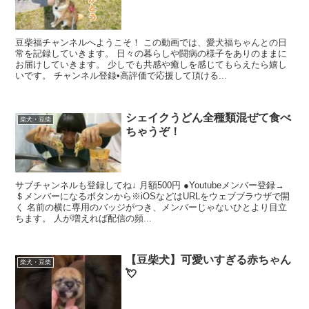
豆柴福チャンネルへようこそ！ この動画では、愛犬福ちゃんとの日
常を記録していきます。 日々の暮らしや闘病の様子をありのままに
お届けしていきます。 少しでも共感や癒しを感じてもらえたら嬉し
いです。 チャンネル登録•高評価で応援して頂ける...
シェイクうどん全種類混ぜて食べ
柴犬・豆柴
ちゃうぞ！
サブチャンネルも登録してね↓ 月額500円 ●Youtubeメンバー登録→
＄メンバーになるボタンから※iOSなどはURLをウェブブラウザで開
く 名前の横に専用のバッジがつき、メンバーじゃないひとより目立
ちます。 人が増えれば配信の頻...
【豆柴犬】可愛いすぎる赤ちゃん
柴犬・豆柴
💘