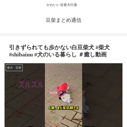
かわいい豆柴大行進
豆柴まとめ通信
引きずられても歩かない白豆柴犬 #柴犬
#shibainu #犬のいる暮らし ＃癒し動画
柴犬・豆柴