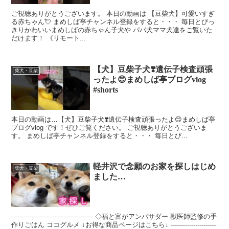
ご視聴ありがとうございます。 本日の動画は 【豆柴犬】可愛いすぎ
る赤ちゃん💘 まめしば亭チャンネル登録をすると・・・ 毎日とびっ
きりかわいいまめしばの赤ちゃん子犬や パパ犬ママ犬達をご覧いた
だけます！ 《リモート...
【犬】豆柴子犬❣️遺伝子検査頑張
柴犬・豆柴
ったよ😊まめしば亭ブログvlog
#shorts
本日の動画は…【犬】豆柴子犬❣️遺伝子検査頑張ったよ😊まめしば亭
ブログvlog です！ぜひご覧ください。 ご視聴ありがとうございま
す。 まめしば亭チャンネル登録をすると・・・ 毎日とび...
軽井沢で念願のお家を探しはじめ
柴犬・豆柴
ました…
---------------------------------------- ◇福と富がアンバサダー 獣医師監修の手
作りごはん ココグルメ ↓お得な商品ページはこちら↓ ----------------------