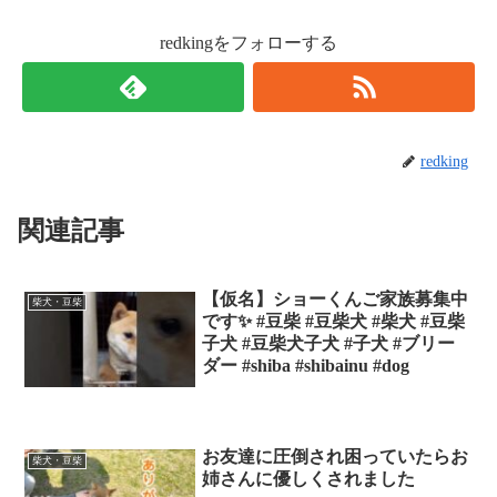
redkingをフォローする
redking
関連記事
【仮名】ショーくんご家族募集中
柴犬・豆柴
です✨ #豆柴 #豆柴犬 #柴犬 #豆柴
子犬 #豆柴犬子犬 #子犬 #ブリー
ダー #shiba #shibainu #dog
お友達に圧倒され困っていたらお
柴犬・豆柴
姉さんに優しくされました